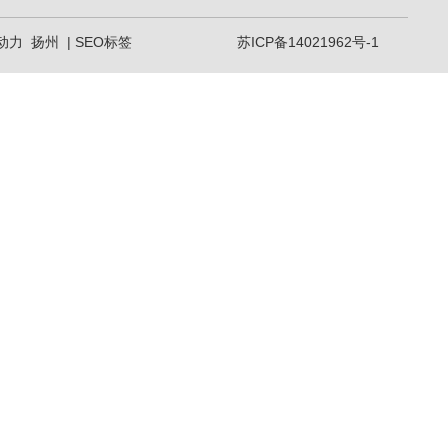
动力
扬州
|
SEO标签
苏ICP备14021962号-1